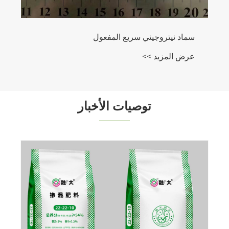
سماد نيتروجيني سريع المفعول
عرض المزيد >>
توصيات الأخبار
ما هي نترات أمونيو
سمادًا نيتروجينيًا أك
عرض المزيد >>