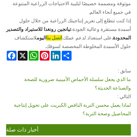
موثوقة ومصممة خصيصًا لتلبية الاحتياجات الزراعية المتنوعة
في جميع أنحاء العالم.
إذا كنت تتطلع إلى تعزيز إنتاجيتك الزراعية من خلال حلول
أسمدة مستقرة وعالية الجودة،
تيانجين رونغدا للاستيراد والتصدير
المحدودة.
على استعداد لدعم عملك.
اتصل بنا
اليوم
لاستكشاف
حلول الأسمدة المخلوطة المخصصة لسوقك.
cebook
WhatsApp
X
Pinterest
LinkedIn
Share
سابق :
ما الذي يجعل سلسلة الأحماض الأمينية ضرورية للصحة
والصناعة الحديثة؟
التالي :
لماذا يعمل محسن التربة الناقص الكبريت على تحويل إنتاجية
المحاصيل وصحة التربة؟
أخبار ذات صلة