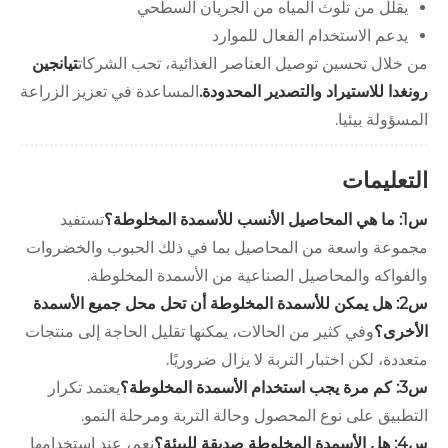
يقلل من تلوث المياه من الجريان السطحي
يدعم الاستخدام الفعال للموارد
من خلال تحسين توصيل العناصر الغذائية، تحب الشركات
تيانجين
رونغدا للاستيراد والتصدير المحدودة.
المساعدة في تعزيز الزراعة
المسؤولة بيئيا.
التعليمات
س1: ما هي المحاصيل الأنسب للأسمدة المخلوطة؟
تستفيد
مجموعة واسعة من المحاصيل بما في ذلك الحبوب والخضروات
والفواكه والمحاصيل الصناعية من الأسمدة المخلوطة.
س2: هل يمكن للأسمدة المخلوطة أن تحل محل جميع الأسمدة
الأخرى؟
وفي كثير من الحالات، يمكنها تقليل الحاجة إلى منتجات
متعددة، لكن اختبار التربة لا يزال ضروريًا.
س3: كم مرة يجب استخدام الأسمدة المخلوطة؟
يعتمد تكرار
التطبيق على نوع المحصول وحالة التربة ومرحلة النمو.
س4: هل الأسمدة المخلوطة صديقة للبيئة؟
نعم، عند استخدامها