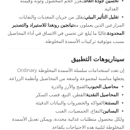
تحسين جودة العائد:
يعزز حجم المحصول ولونه وقيمته
الغذائية.
تقليل التأثير البيئي:
يقلل من جريان المغذيات والنفايات.
المزارعين الذين يعملون مع
تيانجين رونغدا للاستيراد والتصدير
المحدودة.
غالبًا ما يُبلغ عن تحسن في الاتساق في أداء المحاصيل
بسبب موثوقية تركيبات الأسمدة المخلوطة.
سيناريوهات التطبيق
إن تعدد استخدامات سلسلة الأسمدة المخلوطة Ordinary
يجعلها مناسبة لمجموعة واسعة من المحاصيل وأنظمة الزراعة.
محاصيل الحبوب:
القمح والأرز والذرة
المحاصيل النقدية:
القطن، التبغ، قصب السكر
البستنة:
الفواكه والخضروات والنباتات الدفيئة
البساتين:
التفاح، الحمضيات، العنب
ولكل محصول متطلبات غذائية محددة، ويمكن تعديل الأسمدة
المخلوطة لتلبية هذه الاحتياجات بكفاءة.