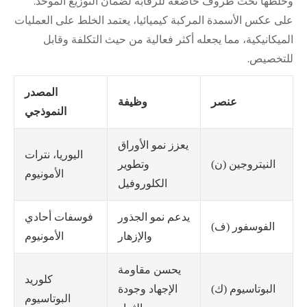
وخلطها تحت ظروف خاضعة للرقابة لضمان التوزيع الموحد.
على عكس الأسمدة المركبة كيميائيا، يعتمد الخلط على العمليات
الميكانيكية، مما يجعله أكثر فعالية من حيث التكلفة وقابل
للتخصيص.
المصدر
عنصر
وظيفة
النموذجي
يعزز نمو الأوراق
اليوريا، نترات
وتطوير
النيتروجين (ن)
الأمونيوم
الكلوروفيل
يدعم نمو الجذور
فوسفات أحادي
الفوسفور (ف)
والإزهار
الأمونيوم
يحسن مقاومة
كلوريد
الإجهاد وجودة
البوتاسيوم (ك)
البوتاسيوم