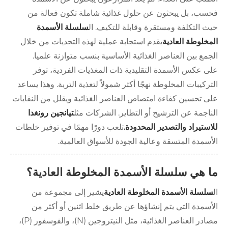
فحسب، بل يبحثون عن حلول غذائية شاملة تكون فعالة من
حيث التكلفة ومستقرة وقابلة للتكيف. ال
سلسلة الأسمدة
المخلوطة العادية
يقدم استجابة عملية لهذه التحديات من خلال
الجمع بين العناصر الغذائية الأساسية بنسب متوازنة علميا.
على عكس الأسمدة التقليدية ذات المغذيات الفردية، توفر
التركيبات المخلوطة نهجًا أكثر شمولاً لتغذية التربة. وهذا يساعد
على تحسين كفاءة امتصاص العناصر الغذائية ويقلل من النفايات
الناجمة عن الترشيح أو التطاير. الشركات مثل
تيانجين رونغدا
للاستيراد والتصدير المحدودة.
تلعب دورًا مهمًا في توفير خلطات
الأسمدة المتسقة وعالية الجودة للأسواق العالمية.
ما هي سلسلة الأسمدة المخلوطة العادية؟
ال
سلسلة الأسمدة المخلوطة العادية
يشير إلى مجموعة من
الأسمدة التي يتم إنشاؤها عن طريق خلط اثنين أو أكثر من
مصادر العناصر الغذائية، مثل النيتروجين (N)، والفوسفور (P)،